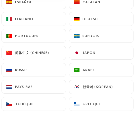
ESPAÑOL
ESPAÑOL
CATALAN
CATALAN
ITALIANO
ITALIANO
DEUTSH
DEUTSH
PORTUGUÊS
PORTUGUÊS
SUÉDOIS
SUÉDOIS
简体中文 (CHINESE)
简体中文 (CHINESE)
JAPON
JAPON
385 AVIS
RUSSIE
RUSSIE
ARABE
ARABE
BISTROT
한국어 (KOREAN)
한국어 (KOREAN)
PAYS-BAS
PAYS-BAS
34 Avenue Victor Hugo
92170 Vanves France
TCHÉQUIE
TCHÉQUIE
GRECQUE
GRECQUE
Qui sommes nous?