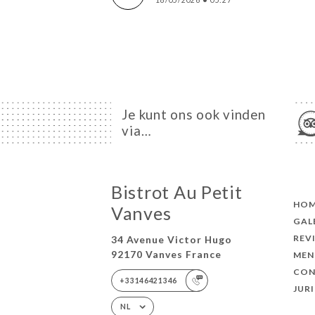
18/05/2026
•
05:27
Je kunt ons ook vinden
via…
Bistrot Au Petit
HO
Vanves
GAL
REV
34 Avenue Victor Hugo
92170 Vanves France
MEN
CON
+33146421346
JUR
NL