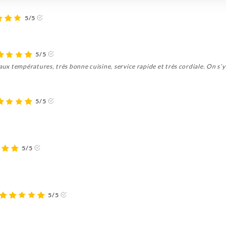
5/5
5/5
 aux températures, très bonne cuisine, service rapide et très cordiale. On 
5/5
5/5
5/5