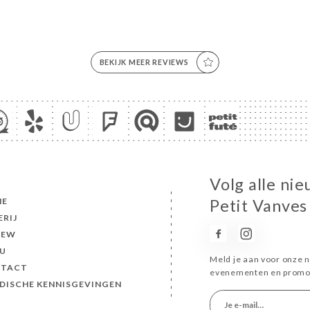
BEKIJK MEER REVIEWS
Volg alle nie
ME
Petit Vanves
ERIJ
IEW
U
Meld je aan voor onze n
TACT
evenementen en promot
IDISCHE KENNISGEVINGEN