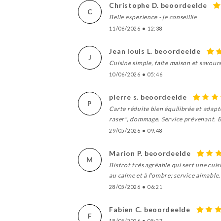
Christophe D. beoordeelde
C
Belle experience - je conseillle
11/06/2026
•
12:38
Jean louis L. beoordeelde
J
Cuisine simple, faite maison et savo
10/06/2026
•
05:46
pierre s. beoordeelde
P
Carte réduite bien équilibrée et adap
raser", dommage. Service prévenant. 
29/05/2026
•
09:48
Marion P. beoordeelde
M
Bistrot très agréable qui sert une cuis
au calme et à l'ombre; service aimable
28/05/2026
•
06:21
Fabien C. beoordeelde
F