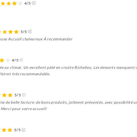
4/5
5/5
ureuse Accueil chaleureux À recommander
4/5
tée au climat. Un excellent pâté en croûte Richelieu. Les desserts manquent 
Bistrot très recommandable.
5/5
ine de belle facture: de bons produits, joliment présentés, avec possibilité 
. Merci pour votre accueil!
5/5