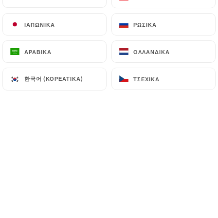
ΙΑΠΩΝΙΚΆ
ΙΑΠΩΝΙΚΆ
ΡΩΣΙΚΆ
ΡΩΣΙΚΆ
Valérie B. βαθμολογήθηκε
V
5/5
ΑΡΑΒΙΚΆ
ΑΡΑΒΙΚΆ
ΟΛΛΑΝΔΙΚΆ
ΟΛΛΑΝΔΙΚΆ
05/07/2026
•
12:09
한국어 (ΚΟΡΕΆΤΙΚΑ)
한국어 (ΚΟΡΕΆΤΙΚΑ)
ΤΣΈΧΙΚΑ
ΤΣΈΧΙΚΑ
Catherine R. βαθμολογήθηκε
C
5/5
Excellent accueil, carte d’été adaptée aux
températures, très bonne cuisine, service
rapide et très cordiale. On s’y sent comme
chez soi. A recommander
28/06/2026
•
07:48
Geraldine D. βαθμολογήθηκε
G
5/5