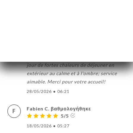
29/05/2026
•
09:48
Marion P. βαθμολογήθηκε
M
5/5
Bistrot très agréable qui sert une cuisine
de belle facture: de bons produits,
joliment présentés, avec possibilité un
jour de fortes chaleurs de déjeuner en
extérieur au calme et à l'ombre; service
aimable. Merci pour votre accueil!
28/05/2026
•
06:21
Fabien C. βαθμολογήθηκε
F
5/5
18/05/2026
•
05:27