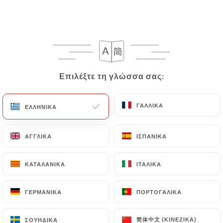
EL
ΜΕΝΟΎ
Επιλέξτε τη γλώσσα σας:
Επιλέξτε τη γλώσσα σας:
/
ΑΡΧΙΚΉ
ΚΡΙΤΙΚΈΣ
Κριτικές
ΓΑΛΛΙΚΆ
ΓΑΛΛΙΚΆ
ΕΛΛΗΝΙΚΆ
ΕΛΛΗΝΙΚΆ
ΑΓΓΛΙΚΆ
ΑΓΓΛΙΚΆ
ΙΣΠΑΝΙΚΆ
ΙΣΠΑΝΙΚΆ
ΚΑΤΑΛΑΝΙΚΆ
ΚΑΤΑΛΑΝΙΚΆ
ΙΤΑΛΙΚΆ
ΙΤΑΛΙΚΆ
385 κριτικές για Uniiti
4.7 / 5
ΓΕΡΜΑΝΙΚΆ
ΓΕΡΜΑΝΙΚΆ
ΠΟΡΤΟΓΑΛΙΚΆ
ΠΟΡΤΟΓΑΛΙΚΆ
100% αληθινές, επαληθευμένες κριτικές.
简体中文 (ΚΙΝΈΖΙΚΑ)
简体中文 (ΚΙΝΈΖΙΚΑ)
ΣΟΥΗΔΙΚΆ
ΣΟΥΗΔΙΚΆ