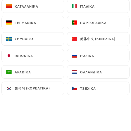
ΚΑΤΑΛΑΝΙΚΆ
ΚΑΤΑΛΑΝΙΚΆ
ΙΤΑΛΙΚΆ
ΙΤΑΛΙΚΆ
ΓΕΡΜΑΝΙΚΆ
ΓΕΡΜΑΝΙΚΆ
ΠΟΡΤΟΓΑΛΙΚΆ
ΠΟΡΤΟΓΑΛΙΚΆ
简体中文 (ΚΙΝΈΖΙΚΑ)
简体中文 (ΚΙΝΈΖΙΚΑ)
ΣΟΥΗΔΙΚΆ
ΣΟΥΗΔΙΚΆ
ΙΑΠΩΝΙΚΆ
ΙΑΠΩΝΙΚΆ
ΡΩΣΙΚΆ
ΡΩΣΙΚΆ
ΑΡΑΒΙΚΆ
ΑΡΑΒΙΚΆ
ΟΛΛΑΝΔΙΚΆ
ΟΛΛΑΝΔΙΚΆ
한국어 (ΚΟΡΕΆΤΙΚΑ)
한국어 (ΚΟΡΕΆΤΙΚΑ)
ΤΣΈΧΙΚΑ
ΤΣΈΧΙΚΑ