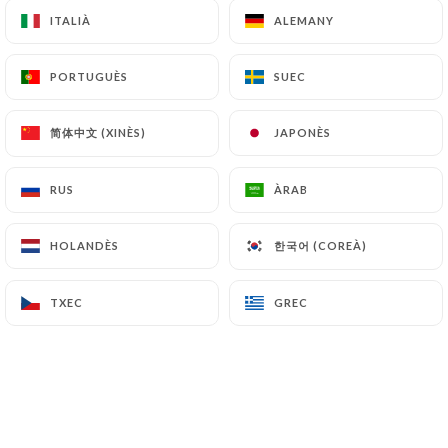
ITALIÀ
ITALIÀ
ALEMANY
ALEMANY
PORTUGUÈS
PORTUGUÈS
SUEC
SUEC
简体中文 (XINÈS)
简体中文 (XINÈS)
JAPONÈS
JAPONÈS
RUS
RUS
ÀRAB
ÀRAB
한국어 (COREÀ)
한국어 (COREÀ)
HOLANDÈS
HOLANDÈS
TXEC
TXEC
GREC
GREC