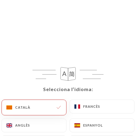
Selecciona l’idioma:
Selecciona l’idioma:
FRANCÈS
FRANCÈS
CATALÀ
CATALÀ
ANGLÈS
ANGLÈS
ESPANYOL
ESPANYOL