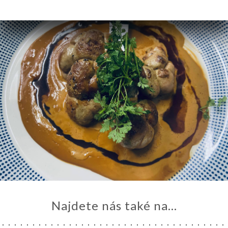
Najdete nás také na...