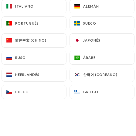
ITALIANO
ITALIANO
ALEMÁN
ALEMÁN
PORTUGUÉS
PORTUGUÉS
SUECO
SUECO
简体中文 (CHINO)
简体中文 (CHINO)
JAPONÉS
JAPONÉS
RUSO
RUSO
ÁRABE
ÁRABE
한국어 (COREANO)
한국어 (COREANO)
NEERLANDÉS
NEERLANDÉS
CHECO
CHECO
GRIEGO
GRIEGO