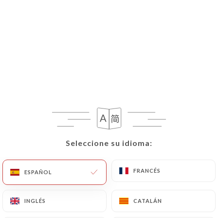
Seleccione su idioma:
Seleccione su idioma:
FRANCÉS
FRANCÉS
ESPAÑOL
ESPAÑOL
INGLÉS
INGLÉS
CATALÁN
CATALÁN