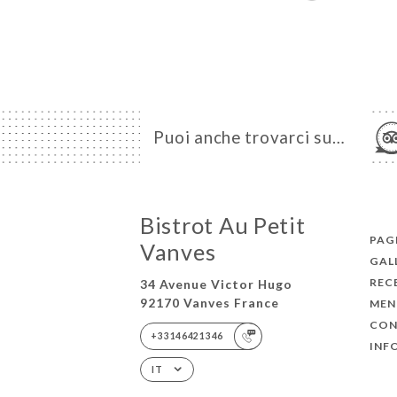
Puoi anche trovarci su…
Bistrot Au Petit
PAGI
Vanves
GAL
REC
34 Avenue Victor Hugo
92170 Vanves France
MEN
CON
+33146421346
INF
IT