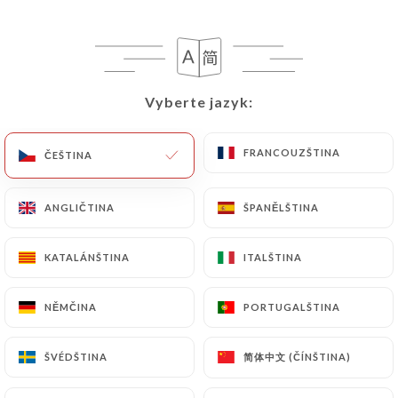
Gin Bombay - 4cl
7.80€
Vyberte jazyk:
Vyberte jazyk:
Aberlour 12 ans - 4cl
11.50€
FRANCOUZŠTINA
FRANCOUZŠTINA
ČEŠTINA
ČEŠTINA
Glenfiddish 12 ans - 4cl
12.50€
ANGLIČTINA
ANGLIČTINA
ŠPANĚLŠTINA
ŠPANĚLŠTINA
Nikka Barrel - 4cl
KATALÁNŠTINA
KATALÁNŠTINA
ITALŠTINA
ITALŠTINA
18.00€
NĚMČINA
NĚMČINA
PORTUGALŠTINA
PORTUGALŠTINA
Mojito - 20cl
11.00€
简体中文 (ČÍNŠTINA)
简体中文 (ČÍNŠTINA)
ŠVÉDŠTINA
ŠVÉDŠTINA
Spritz Apérol - 20cl