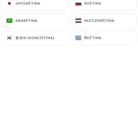
11.00€
JAPONŠTINA
JAPONŠTINA
RUŠTINA
RUŠTINA
Spritz Limoncello - 20cl
ARABŠTINA
ARABŠTINA
NIZOZEMŠTINA
NIZOZEMŠTINA
11.00€
한국어 (KOREJŠTINA)
한국어 (KOREJŠTINA)
ŘEČTINA
ŘEČTINA
Spritz St Germain - 20cl
12.00€
BIÈRES
Heineken - 25cl
5.50€
Carlsberg - 33cl
6.50€