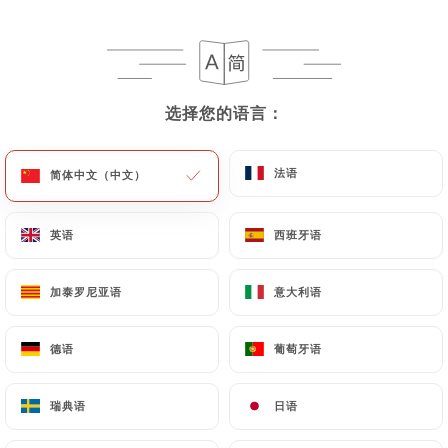
Gin Bombay - 4cl
7.80€
选择您的语言：
选择您的语言：
Aberlour 12 ans - 4cl
11.50€
法语
法语
简体中文（中文）
简体中文（中文）
Glenfiddish 12 ans - 4cl
12.50€
英语
英语
西班牙语
西班牙语
Nikka Barrel - 4cl
加泰罗尼亚语
加泰罗尼亚语
意大利语
意大利语
18.00€
德语
德语
葡萄牙语
葡萄牙语
Mojito - 20cl
11.00€
瑞典语
瑞典语
日语
日语
Spritz Apérol - 20cl