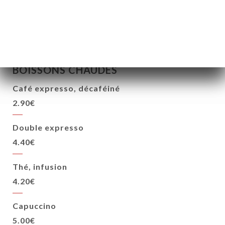
75.00€
BOISSONS CHAUDES
Café expresso, décaféiné
2.90€
Double expresso
4.40€
Thé, infusion
4.20€
Capuccino
5.00€