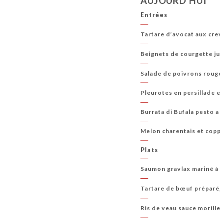
AUJOURD'HUI
Entrées
Tartare d’avocat aux cr
Beignets de courgette ju
Salade de poivrons roug
Pleurotes en persillade 
Burrata di Bufala pesto a 
Melon charentais et cop
Plats
Saumon gravlax mariné à 
Tartare de bœuf préparé,
Ris de veau sauce morill