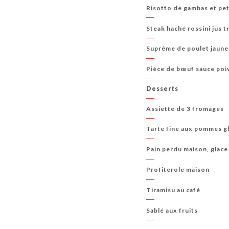
Risotto de gambas et pet
Steak haché rossini jus t
Suprême de poulet jaune 
Pièce de bœuf sauce poiv
Desserts
Assiette de 3 fromages
Tarte fine aux pommes gl
Pain perdu maison, glace 
Profiterole maison
Tiramisu au café
Sablé aux fruits