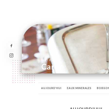
/
INICI
CARTA
Carta
AUJOURD'HUI
EAUX MINERALES
BOISSON
VINS AU VERRE ET EN CARAFE
VINS ROUGES