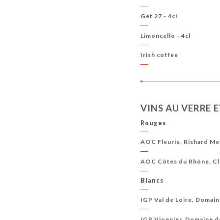
Get 27 - 4cl
Limoncello - 4cl
Irish coffee
VINS AU VERRE 
Rouges
AOC Fleurie, Richard Mey
AOC Côtes du Rhône, Clo
Blancs
IGP Val de Loire, Domain
IGP Viognier, Domaine d