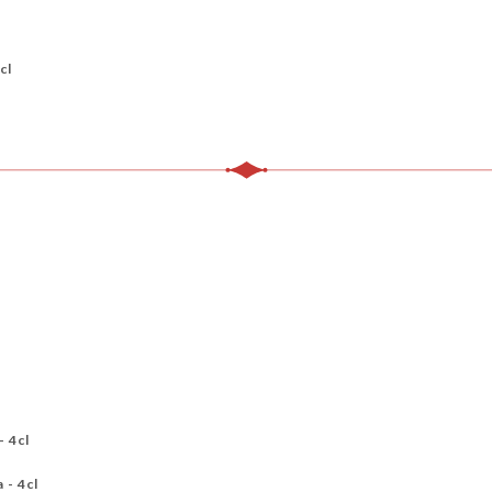
cl
- 4cl
 - 4cl