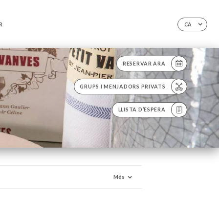
R
CA
RESERVAR ARA
GRUPS I MENJADORS PRIVATS
LLISTA D’ESPERA
Més
ES