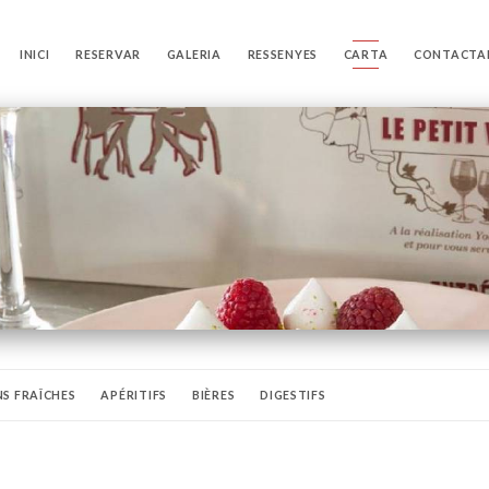
INICI
RESERVAR
GALERIA
RESSENYES
CARTA
CONTACTA
S FRAÎCHES
APÉRITIFS
BIÈRES
DIGESTIFS
VINS BLANCS
VINS ROSÉS
CHAMPAGNE AOC
BOISSONS CHAUD