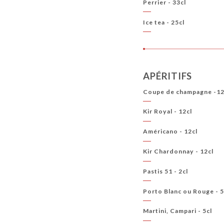
Perrier - 33cl
Ice tea - 25cl
APÉRITIFS
Coupe de champagne -12
Kir Royal - 12cl
Américano - 12cl
Kir Chardonnay - 12cl
Pastis 51 - 2cl
Porto Blanc ou Rouge - 5
Martini, Campari - 5cl