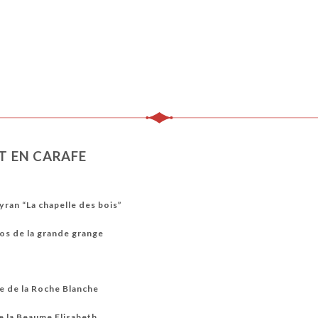
ET EN CARAFE
ran “La chapelle des bois”
s de la grande grange
e de la Roche Blanche
e la Beaume Elisabeth