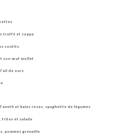
evettes
s truffé et coppa
es confits
et son œuf mollet
l’ail de ours
pa
l’aneth et baies roses, spaghettis de légumes
 frites et salade
es, pommes grenaille