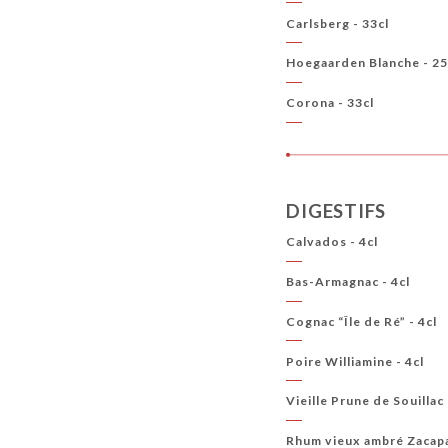
Carlsberg - 33cl
Hoegaarden Blanche - 25
Corona - 33cl
DIGESTIFS
Calvados - 4cl
Bas-Armagnac - 4cl
Cognac “Île de Ré” - 4cl
Poire Williamine - 4cl
Vieille Prune de Souillac 
Rhum vieux ambré Zacapa