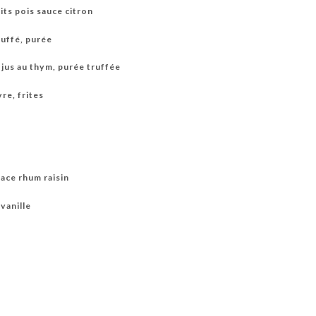
its pois sauce citron
ruffé, purée
jus au thym, purée truffée
re, frites
ace rhum raisin
vanille